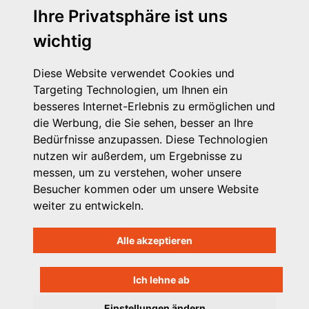
Ihre Privatsphäre ist uns
Geschwister-Scholl-Straße 83 - 14471 Potsdam
wichtig
Tel. 0331 - 58 11 53 77
E-Mail: office@vpk-brb.de
Diese Website verwendet Cookies und
Kontakt
Targeting Technologien, um Ihnen ein
Impressum
besseres Internet-Erlebnis zu ermöglichen und
Datenschutzhinweis
die Werbung, die Sie sehen, besser an Ihre
Login
Bedürfnisse anzupassen. Diese Technologien
nutzen wir außerdem, um Ergebnisse zu
messen, um zu verstehen, woher unsere
Besucher kommen oder um unsere Website
weiter zu entwickeln.
Alle akzeptieren
Ich lehne ab
Einstellungen ändern