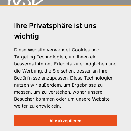
Ihre Privatsphäre ist uns
Geschwister-Scholl-Straße 83 - 14471 Potsdam
wichtig
Tel. 0331 - 58 11 53 77
E-Mail: office@vpk-brb.de
Diese Website verwendet Cookies und
Kontakt
Targeting Technologien, um Ihnen ein
Impressum
besseres Internet-Erlebnis zu ermöglichen und
Datenschutzhinweis
die Werbung, die Sie sehen, besser an Ihre
Login
Bedürfnisse anzupassen. Diese Technologien
nutzen wir außerdem, um Ergebnisse zu
messen, um zu verstehen, woher unsere
Besucher kommen oder um unsere Website
weiter zu entwickeln.
Alle akzeptieren