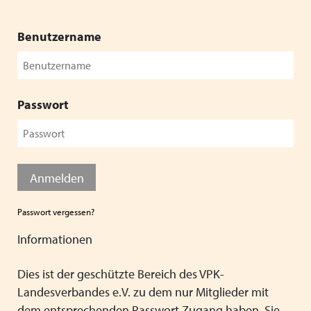
Geschäftsstelle / Vorstand
Schließen
Schließen
Verbandsrat
Benutzername
Stellenaussschreibung
Passwort
Schließen
Anmelden
Passwort vergessen?
Informationen
Dies ist der geschützte Bereich des VPK-
Landesverbandes e.V. zu dem nur Mitglieder mit
dem entsprechenden Passwort Zugang haben. Sie